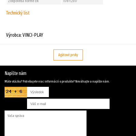
Zodpovedá norme EN
1176-1:2017
Technický list
Výrobca: VINCI-PLAY
Agátové prvky
Napíšte nám
Máte otázku? Potrebujete viac informácií o produkte? Neváhajte a napíšte nám.