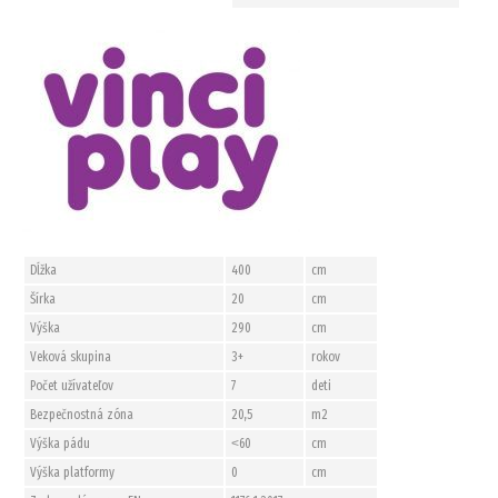
Dĺžka
400
cm
Šírka
20
cm
Výška
290
cm
Veková skupina
3+
rokov
Počet užívateľov
7
deti
Bezpečnostná zóna
20,5
m2
Výška pádu
˂60
cm
Výška platformy
0
cm