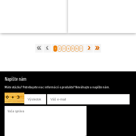
1
2
3
4
5
6
7
Napíšte nám
Máte otázku? Potrebujete viac informácií o produkte? Neváhajte a napíšte nám.