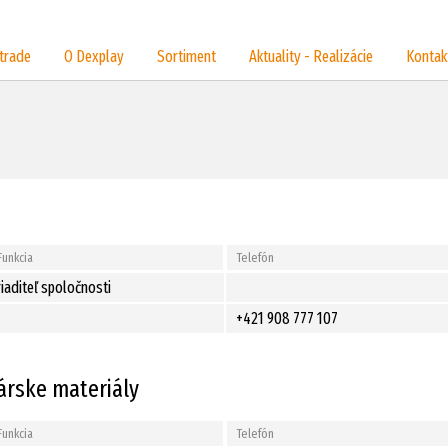
trade
O Dexplay
Sortiment
Aktuality - Realizácie
Kontak
Funkcia
Telefón
riaditeľ spoločnosti
+421 908 777 107
árske materiály
Funkcia
Telefón