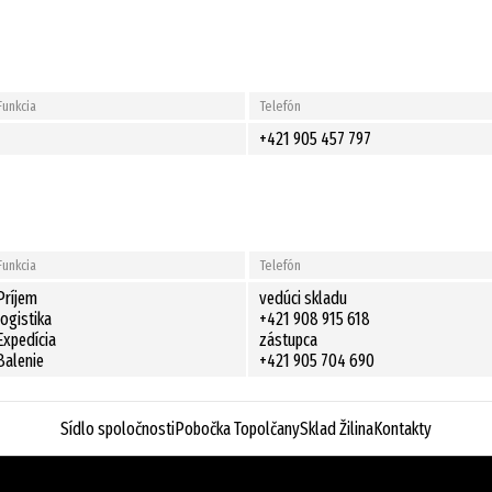
Funkcia
Telefón
+421 905 457 797
Funkcia
Telefón
Príjem
vedúci skladu
logistika
+421 908 915 618
Expedícia
zástupca
Balenie
+421 905 704 690
Sídlo spoločnostiPobočka TopolčanySklad ŽilinaKontakty