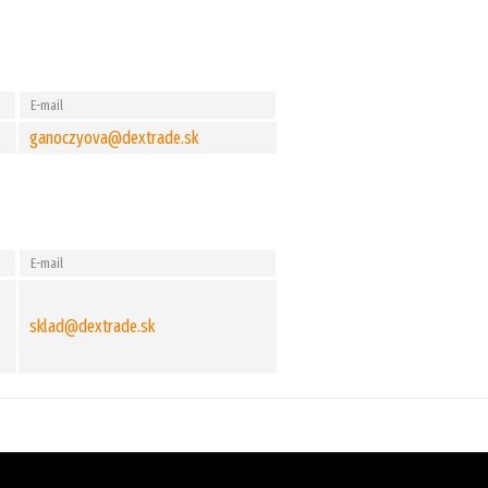
E-mail
ganoczyova@dextrade.sk
E-mail
sklad@dextrade.sk