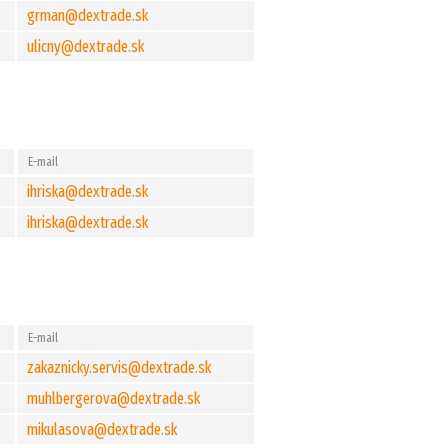
grman@dextrade.sk
ulicny@dextrade.sk
E-mail
ihriska@dextrade.sk
ihriska@dextrade.sk
E-mail
zakaznicky.servis@dextrade.sk
muhlbergerova@dextrade.sk
mikulasova@dextrade.sk