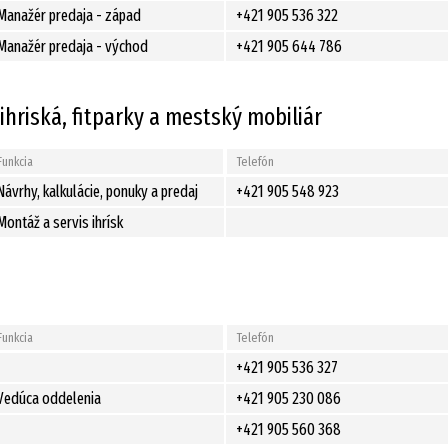
Manažér predaja - západ
+421 905 536 322
Manažér predaja - východ
+421 905 644 786
hriská, fitparky a mestský mobiliár
Funkcia
Telefón
Návrhy, kalkulácie, ponuky a predaj
+421 905 548 923
Montáž a servis ihrísk
Funkcia
Telefón
+421 905 536 327
Vedúca oddelenia
+421 905 230 086
+421 905 560 368