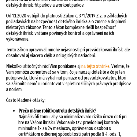
detských ihrísk, fit parkov a workout parkov.
Od 1.1.2020 vstúpil do platnosti Zákon č. 371/2019 Z.z. o základných
požiadavkách na bezpečnosť detského ihriska a o zmene a doplnení
niektorých zákonov. Tento zákon komplexne riešil bezpečnosť
detských ihrísk, vrátane povinných kontrol a oprávnení na ich
vykonávanie.
Tento zákon upravoval mnohé nejasnosti pri prevádzkovaní ihrísk, ale
obsahoval aj viacero chýb a nelogických nariadení.
Niekoľko užitočných rád Vám ponúkame aj
na tejto stránke
. Veríme, že
Vám pomôžu zorientovať sa v tom, čo je naozaj dôležité a čo je len
polopravda, ktorá má vytiahnuť peniaze od prevádzkovateľov, ktorí
sa zákonite nemôžu orientovať v spleti rozličných právnych predpisov
a noriem.
Často kladené otázky:
Prečo máme robiť kontrolu detských ihrísk?
Najmä kvôli tomu, aby sa minimalizovalo riziko úrazu detí pri
hre na Vašom ihrisku. Vykonanie tzv. pravidelnej kontroly
minimálne 1x za 24 mesiacov, oprávnenou osobou s
certifikátom odbornej spôsobilosti patrí podľa § 4, ods. 1,