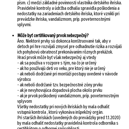
písm. c) medzi základné povinnosti vlastníka detského ihriska.
Pravidelné kontroly a údržba odhalia spravidla poškodenia a
nedostatky na zariadeniach detského ihriska, ktoré vznikli pri
prevádzke ihriska, vandalizmom, príp. poveternostnými
vplyvmi.
Môže byť certifikovaný prvok nebezpečný?
Áno. Niektoré prvky sú dokonca konštruované tak, aby v
deťoch pri hre rozvíjali zmysel pre odhadnutie rizika a rozvíjali
ich pohybovú obratnosť prekonávaním rôznych prekážok.
Hrací prvok môže byť však nebezpečný aj vtedy
- ak sa používa v rozpore s tým, na čo je určený
- ak ho používajú deti vo veku, pre ktorý nie je určený
- ak neboli dodržané pri montáži postupy uvedené v návode
výrobcu
- ak neboli dodržané tzv. bezpečnostné zóny prvku
- ak je nevyhovujúca dopadová plocha okolo prvku
- ak je prvok poškodený vandalizmom, príp. poveternostným
vplyvom
Všetky nedostatky pri nových ihriskách by mala odhaliť
vstupná kontrola , ktorú vykonáva inšpekčný orgán.
Pri starších ihriskách (uvedených do prevádzky pred 1.1.2020)
by mala odhaliť nedostatky pravidelná kontrola odborníka s
certifikátom o odbornej spôsobilosti.