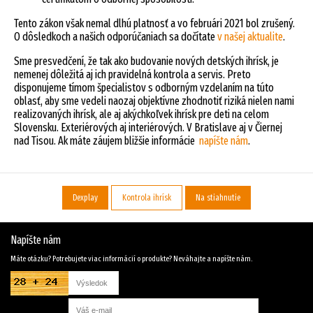
Tento zákon však nemal dlhú platnosť a vo februári 2021 bol zrušený.
O dôsledkoch a našich odporúčaniach sa dočítate
v našej aktualite
.
Sme presvedčení, že tak ako budovanie nových detských ihrísk, je
nemenej dôležitá aj ich pravidelná kontrola a servis. Preto
disponujeme tímom špecialistov s odborným vzdelaním na túto
oblasť, aby sme vedeli naozaj objektívne zhodnotiť riziká nielen nami
realizovaných ihrísk, ale aj akýchkoľvek ihrísk pre deti na celom
Slovensku. Exteriérových aj interiérových. V Bratislave aj v Čiernej
nad Tisou. Ak máte záujem bližšie informácie
napíšte nám
.
Dexplay
Kontrola ihrísk
Na stiahnutie
Napíšte nám
Máte otázku? Potrebujete viac informácií o produkte? Neváhajte a napíšte nám.