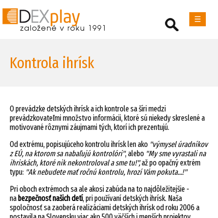
☰
Kontrola ihrísk
O prevádzke detských ihrísk a ich kontrole sa šíri medzi
prevádzkovateľmi množstvo informácii, ktoré sú niekedy skreslené a
motivované rôznymi záujmami tých, ktorí ich prezentujú.
Od extrému, popisujúceho kontrolu ihrísk len ako
"výmysel úradníkov
z EÚ, na ktorom sa nabaľujú kontrolóri"
, alebo
"My sme vyrastali na
ihriskách, ktoré nik nekontroloval a sme tu!",
až po opačný extrém
typu:
"Ak nebudete mať ročnú kontrolu, hrozí Vám pokuta...!"
Pri oboch extrémoch sa ale akosi zabúda na to najdôležitejšie -
na
bezpečnosť našich detí
, pri používaní detských ihrísk. Naša
spoločnosť sa zaoberá realizáciami detských ihrísk od roku 2006 a
postavila na Slovensku viac ako 500 väčších i menších projektov