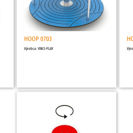
HOOP 0703
H
Výrobca: VINCI-PLAY
Výro