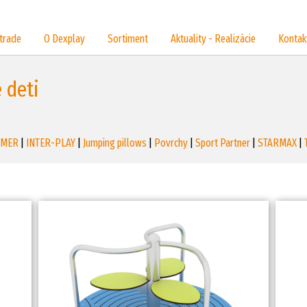
trade
O Dexplay
Sortiment
Aktuality - Realizácie
Kontak
 deti
EMER
|
INTER-PLAY
|
Jumping pillows
|
Povrchy
|
Sport Partner
|
STARMAX
|