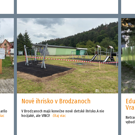
Nové ihrisko v Brodzanoch
Edu
Vr
arilo
V Brodzanoch majú konečne nové detské ihrisko.A nie
viac
hocijaké, ale VINCI!
čítaj viac
Netra
vybudo