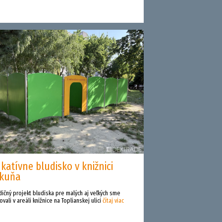
katívne bludisko v knižnici
akuňa
dičný projekt bludiska pre malých aj veľkých sme
vali v areáli knižnice na Toplianskej ulici
čítaj viac