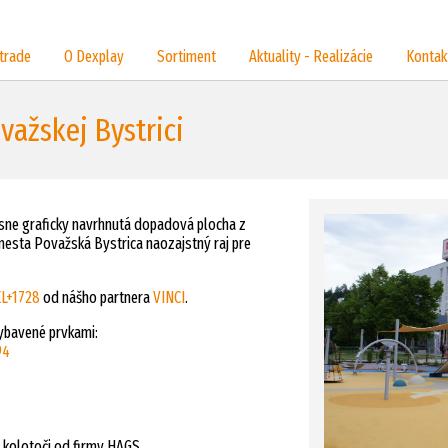
trade
O Dexplay
Sortiment
Aktuality - Realizácie
Kontak
važskej Bystrici
usne graficky navrhnutá dopadová plocha z
mesta Považská Bystrica naozajstný raj pre
L+1728
od nášho partnera
VINCI
.
vybavené prvkami:
94
m kolotoči od firmy HAGS.