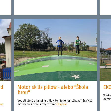
ad
Motor skills pillow - alebo "Škola
EKO
hrou"
V loka
detsk
Vedeli ste, že Jumping pillow to nie je len zábava? Grafické
iac
motívy dajú prvku nový rozmer
čítaj viac