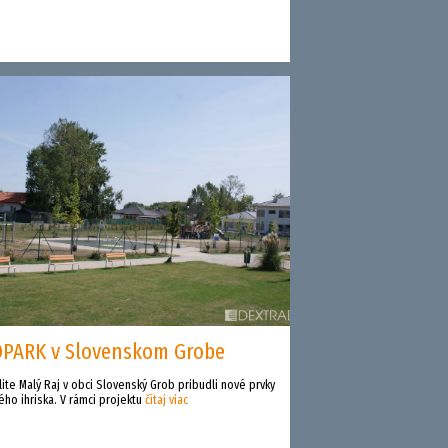
PARK v Slovenskom Grobe
lite Malý Raj v obci Slovenský Grob pribudli nové prvky
ého ihriska. V rámci projektu
čítaj viac