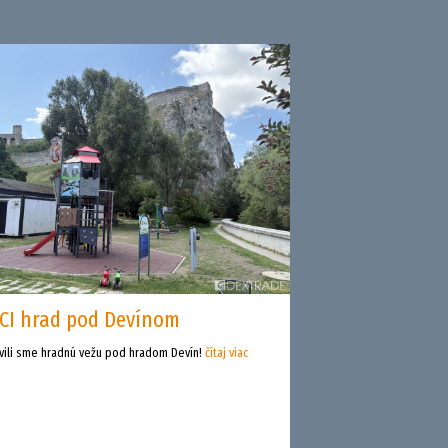
CI hrad pod Devínom
vili sme hradnú vežu pod hradom Devín!
čítaj viac