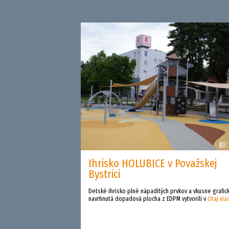
Ihrisko HOLUBICE v Považskej
Bystrici
Detské ihrisko plné nápaditých prvkov a vkusne grafic
navrhnutá dopadová plocha z EDPM vytvorili v
čítaj via