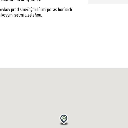
h prvkov pred slnečnými lúčmi počas horúcich
nikovými setmi a zeleňou.