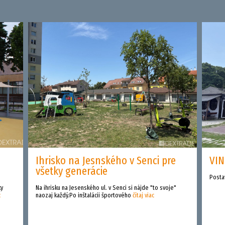
Ihrisko na Jesnského v Senci pre
VIN
všetky generácie
Posta
ky
Na ihrisku na Jesenského ul. v Senci si nájde "to svoje"
c
naozaj každý.Po inštalácii športového
čítaj viac