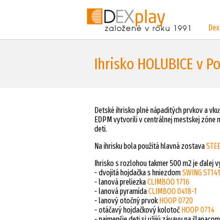
Dex
Ihrisko HOLUBICE v Po
Detské ihrisko plné nápaditých prvkov a vk
EDPM vytvorili v centrálnej mestskej zóne 
deti.
Na ihrisku bola použitá hlavná zostava
STEE
Ihrisko s rozlohou takmer 500 m2 je ďalej 
- dvojitá hojdačka s hniezdom
SWING ST14
- lanová preliezka
CLIMBOO 1716
- lanová pyramída
CLIMBOO 0418-1
- lanový otočný prvok
HOOP 0720
- otáčavý hojdačkový kolotoč
HOOP 0714
- najmenšie deti si užijú závavu na šlapaco