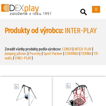
☰
Produkty od výrobcu:
INTER-PLAY
Zoradiť všetky produkty podľa výrobcov:
CEMER
|
INTER-PLAY
|
Jumping pillows
|
Povrchy
|
Sport Partner
|
STARMAX
|
TERMA
|
TR-
walls
|
VINCI-PLAY
|